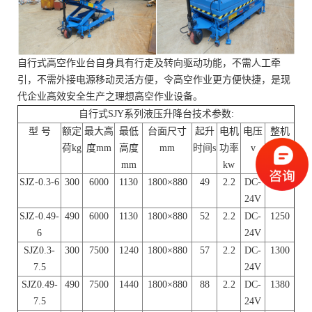
自行式高空作业台自身具有行走及转向驱动功能，不需人工牵
引，不需外接电源移动灵活方便，令高空作业更方便快捷，是现
代企业高效安全生产之理想高空作业设备。
自行式SJY系列液压升降台技术参数:
型 号
额定
最大高
最低
台面尺寸
起升
电机
电压
整机
荷kg
度mm
高度
mm
时间s
功率
v
重量
mm
kw
kg
SJZ-0.3-6
300
6000
1130
1800×880
49
2.2
DC-
1230
24V
SJZ-0.49-
490
6000
1130
1800×880
52
2.2
DC-
1250
6
24V
SJZ0.3-
300
7500
1240
1800×880
57
2.2
DC-
1300
7.5
24V
SJZ0.49-
490
7500
1440
1800×880
88
2.2
DC-
1380
7.5
24V