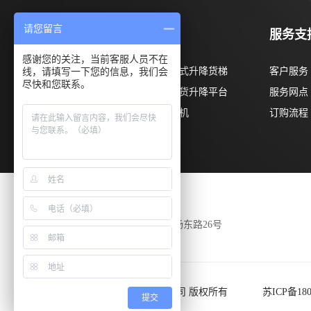
请您留言
产品展示
服务支
感谢您的关注，当前客服人员不在
线，请填写一下您的信息，我们会
固定式升降机
导轨式升降货梯
客户服务
尽快和您联系。
液压登车桥
装卸货升降平台
服务网点
移动式剪叉高空作业平台
传菜机
订购流程
公司地址
江苏省昆山市新杨东路26号
昆山浮升克思液压设备有限公司 版权所有
苏ICP备180
提交